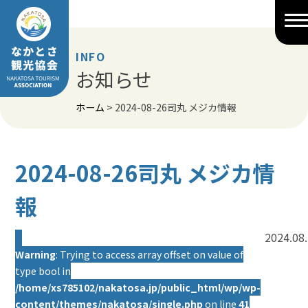
Skip
to
content
INFO
お知らせ
ホーム
>
2024-08-26司丸 メジカ情報
2024-08-26司丸 メジカ情
報
2024.08
Warning
: Trying to access array offset on value of
type bool in
/home/xs785102/nakatosa.jp/public_html/wp/wp-
content/themes/nakatosa/single.php
on line
41