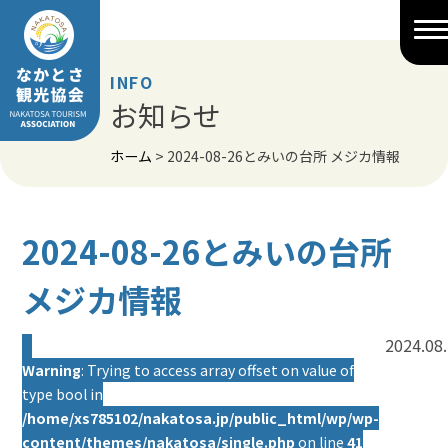
Skip
to
content
INFO
お知らせ
ホーム
>
2024-08-26とみいの台所 メジカ情報
2024-08-26とみいの台所
メジカ情報
2024.08
Warning
: Trying to access array offset on value of
type bool in
/home/xs785102/nakatosa.jp/public_html/wp/wp-
content/themes/nakatosa/single.php
on line
41