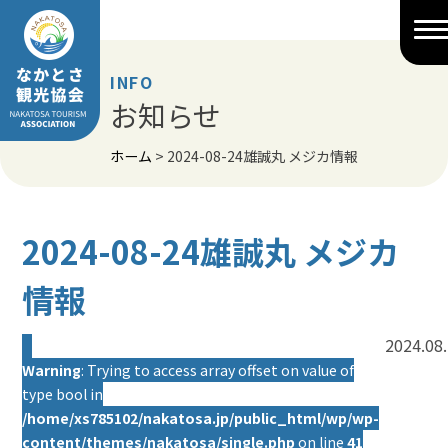
Skip
to
content
INFO
お知らせ
ホーム
>
2024-08-24雄誠丸 メジカ情報
2024-08-24雄誠丸 メジカ
情報
2024.08
Warning
: Trying to access array offset on value of
type bool in
/home/xs785102/nakatosa.jp/public_html/wp/wp-
content/themes/nakatosa/single.php
on line
41