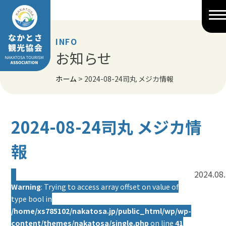
Skip
to
content
INFO
お知らせ
ホーム
>
2024-08-24司丸 メジカ情報
2024-08-24司丸 メジカ情
報
2024.08
Warning
: Trying to access array offset on value of
type bool in
/home/xs785102/nakatosa.jp/public_html/wp/wp-
content/themes/nakatosa/single.php
on line
41