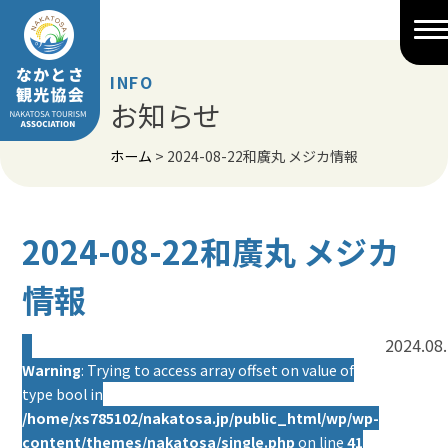
Skip
to
content
INFO
お知らせ
ホーム
>
2024-08-22和廣丸 メジカ情報
2024-08-22和廣丸 メジカ
情報
2024.08
Warning
: Trying to access array offset on value of
type bool in
/home/xs785102/nakatosa.jp/public_html/wp/wp-
content/themes/nakatosa/single.php
on line
41