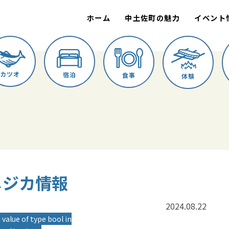
ホーム
中土佐町の魅力
イベント
カツオ
宿泊
食事
体験
 メジカ情報
2024.08.22
 value of type bool in