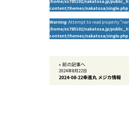
/home/xs785102/nakatosa.jp/public_
content/themes/nakatosa/single.php
Warning
: Attempt to read property "nam
/home/xs785102/nakatosa.jp/public_
content/themes/nakatosa/single.php
« 前の記事へ
2024年8月22日
2024-08-22幸進丸 メジカ情報