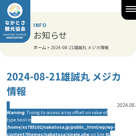
Skip
to
content
INFO
お知らせ
ホーム
>
2024-08-21雄誠丸 メジカ情報
2024-08-21雄誠丸 メジカ
情報
2024.08
Warning
: Trying to access array offset on value of
type bool in
/home/xs785102/nakatosa.jp/public_html/wp/wp-
content/themes/nakatosa/single.php
on line
41