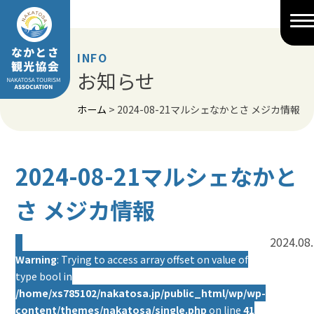
Skip
to
content
INFO
お知らせ
ホーム
>
2024-08-21マルシェなかとさ メジカ情報
2024-08-21マルシェなかと
さ メジカ情報
2024.08
Warning
: Trying to access array offset on value of
type bool in
/home/xs785102/nakatosa.jp/public_html/wp/wp-
content/themes/nakatosa/single.php
on line
41