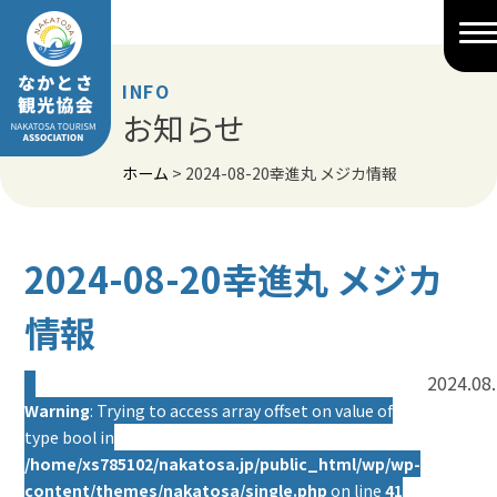
Skip
to
content
INFO
お知らせ
ホーム
>
2024-08-20幸進丸 メジカ情報
2024-08-20幸進丸 メジカ
情報
2024.08
Warning
: Trying to access array offset on value of
type bool in
/home/xs785102/nakatosa.jp/public_html/wp/wp-
content/themes/nakatosa/single.php
on line
41