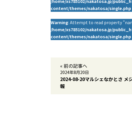
/home/xs785102/nakatosa.jp/public_
content/themes/nakatosa/single.php
Warning
: Attempt to read property "nam
/home/xs785102/nakatosa.jp/public_
content/themes/nakatosa/single.php
« 前の記事へ
2024年8月20日
2024-08-20マルシェなかとさ メ
報