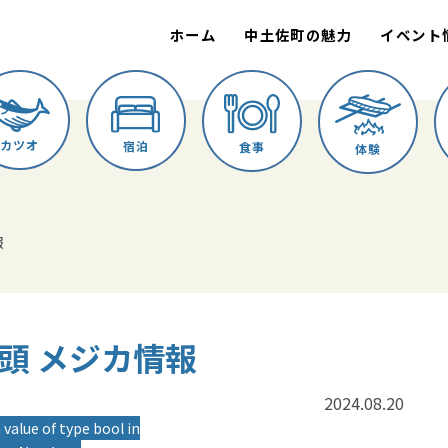
ホーム
中土佐町の魅力
イベント
カツオ
宿泊
食事
体験
報
か船頭 メジカ情報
2024.08.20
 value of type bool in