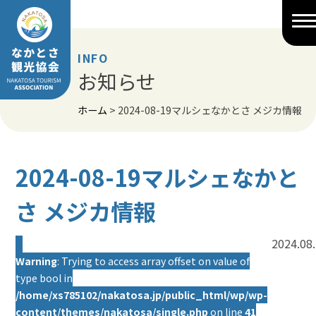
Skip
to
content
INFO
お知らせ
ホーム
>
2024-08-19マルシェなかとさ メジカ情報
2024-08-19マルシェなかと
さ メジカ情報
2024.08
Warning
: Trying to access array offset on value of
type bool in
/home/xs785102/nakatosa.jp/public_html/wp/wp-
content/themes/nakatosa/single.php
on line
41