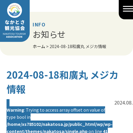
Skip
to
content
INFO
お知らせ
ホーム
>
2024-08-18和廣丸 メジカ情報
2024-08-18和廣丸 メジカ
情報
2024.08
Warning
: Trying to access array offset on value of
type bool in
/home/xs785102/nakatosa.jp/public_html/wp/wp-
content/themes/nakatosa/single.php
on line
41