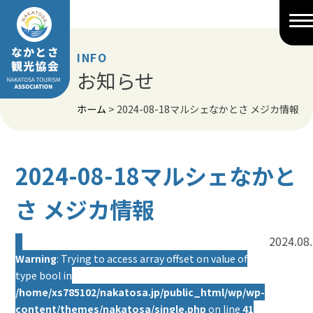
Skip
to
content
INFO
お知らせ
ホーム
>
2024-08-18マルシェなかとさ メジカ情報
2024-08-18マルシェなかと
さ メジカ情報
2024.08
Warning
: Trying to access array offset on value of
type bool in
/home/xs785102/nakatosa.jp/public_html/wp/wp-
content/themes/nakatosa/single.php
on line
41