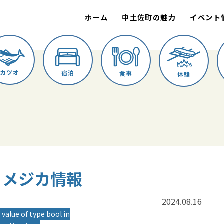
ホーム
中土佐町の魅力
イベント
カツオ
宿泊
食事
体験
誠丸 メジカ情報
2024.08.16
 value of type bool in