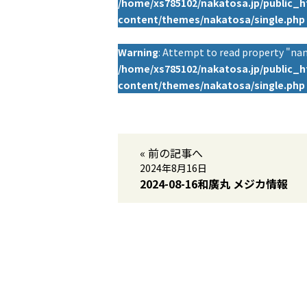
/home/xs785102/nakatosa.jp/public_
content/themes/nakatosa/single.php
Warning
: Attempt to read property "nam
/home/xs785102/nakatosa.jp/public_
content/themes/nakatosa/single.php
« 前の記事へ
2024年8月16日
2024-08-16和廣丸 メジカ情報