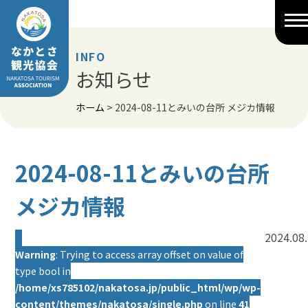
Skip
to
content
INFO
お知らせ
ホーム
>
2024-08-11とみいの台所 メジカ情報
2024-08-11とみいの台所
メジカ情報
2024.08
Warning
: Trying to access array offset on value of
type bool in
/home/xs785102/nakatosa.jp/public_html/wp/wp-
content/themes/nakatosa/single.php
on line
41