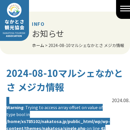
Skip
to
content
INFO
お知らせ
ホーム
>
2024-08-10マルシェなかとさ メジカ情報
2024-08-10マルシェなかと
さ メジカ情報
2024.08
Warning
: Trying to access array offset on value of
type bool in
/home/xs785102/nakatosa.jp/public_html/wp/wp-
content/themes/nakatosa/single.php
on line
41