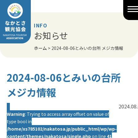
Skip
to
content
INFO
お知らせ
ホーム
>
2024-08-06とみいの台所 メジカ情報
2024-08-06とみいの台所
メジカ情報
2024.08
Warning
: Trying to access array offset on value of
type bool in
/home/xs785102/nakatosa.jp/public_html/wp/wp-
content/themes/nakatosa/single.php
on line
41