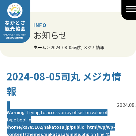
Skip
to
content
INFO
お知らせ
ホーム
>
2024-08-05司丸 メジカ情報
2024-08-05司丸 メジカ情
報
2024.08
Warning
: Trying to access array offset on value of
type bool in
/home/xs785102/nakatosa.jp/public_html/wp/wp-
content/themes/nakatosa/single.php
on line
41