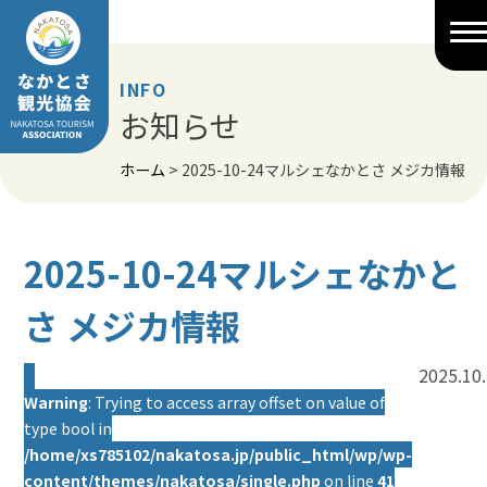
Skip
to
content
INFO
お知らせ
ホーム
>
2025-10-24マルシェなかとさ メジカ情報
2025-10-24マルシェなかと
さ メジカ情報
2025.10
Warning
: Trying to access array offset on value of
type bool in
/home/xs785102/nakatosa.jp/public_html/wp/wp-
content/themes/nakatosa/single.php
on line
41