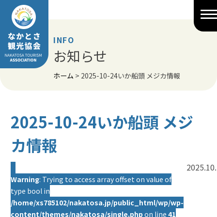
Skip
to
content
INFO
お知らせ
ホーム
>
2025-10-24いか船頭 メジカ情報
2025-10-24いか船頭 メジ
カ情報
2025.10
Warning
: Trying to access array offset on value of
type bool in
/home/xs785102/nakatosa.jp/public_html/wp/wp-
content/themes/nakatosa/single.php
on line
41