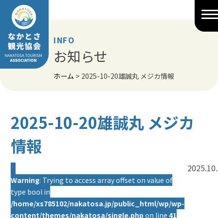
Skip
to
content
INFO
お知らせ
ホーム
>
2025-10-20雄誠丸 メジカ情報
2025-10-20雄誠丸 メジカ
情報
2025.10
Warning
: Trying to access array offset on value of
type bool in
/home/xs785102/nakatosa.jp/public_html/wp/wp-
content/themes/nakatosa/single.php
on line
41