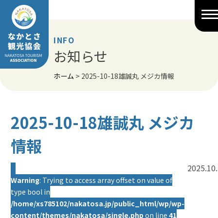
Skip
to
content
INFO
お知らせ
ホーム
>
2025-10-18雄誠丸 メジカ情報
2025-10-18雄誠丸 メジカ
情報
2025.10
Warning
: Trying to access array offset on value of
type bool in
/home/xs785102/nakatosa.jp/public_html/wp/wp-
content/themes/nakatosa/single.php
on line
41