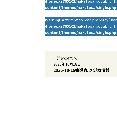
/home/xs785102/nakatosa.jp/public_
content/themes/nakatosa/single.php
Warning
: Attempt to read property "nam
/home/xs785102/nakatosa.jp/public_
content/themes/nakatosa/single.php
« 前の記事へ
2025年10月18日
2025-10-18幸進丸 メジカ情報