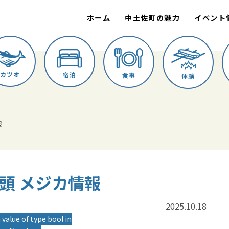
ホーム
中土佐町の魅力
イベント
カツオ
宿泊
食事
体験
報
か船頭 メジカ情報
2025.10.18
 value of type bool in