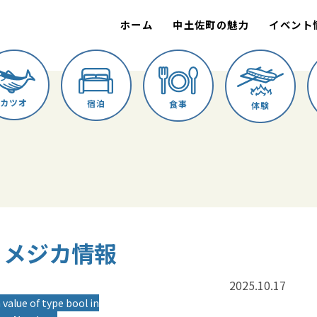
ホーム
中土佐町の魅力
イベント
カツオ
宿泊
食事
体験
進丸 メジカ情報
2025.10.17
 value of type bool in