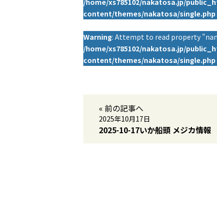
/home/xs785102/nakatosa.jp/public_
content/themes/nakatosa/single.php
Warning
: Attempt to read property "nam
/home/xs785102/nakatosa.jp/public_
content/themes/nakatosa/single.php
« 前の記事へ
2025年10月17日
2025-10-17いか船頭 メジカ情報