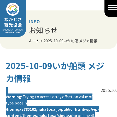
Skip
to
content
INFO
お知らせ
ホーム
>
2025-10-09いか船頭 メジカ情報
2025-10-09いか船頭 メジ
カ情報
2025.10
Warning
: Trying to access array offset on value of
type bool in
/home/xs785102/nakatosa.jp/public_html/wp/wp-
content/themes/nakatosa/single.php
on line
41