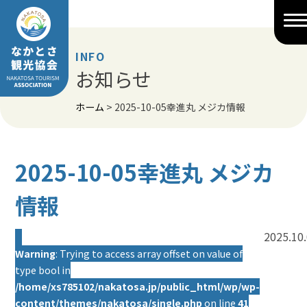
Skip
to
content
INFO
お知らせ
ホーム
>
2025-10-05幸進丸 メジカ情報
2025-10-05幸進丸 メジカ
情報
2025.10
Warning
: Trying to access array offset on value of
type bool in
/home/xs785102/nakatosa.jp/public_html/wp/wp-
content/themes/nakatosa/single.php
on line
41