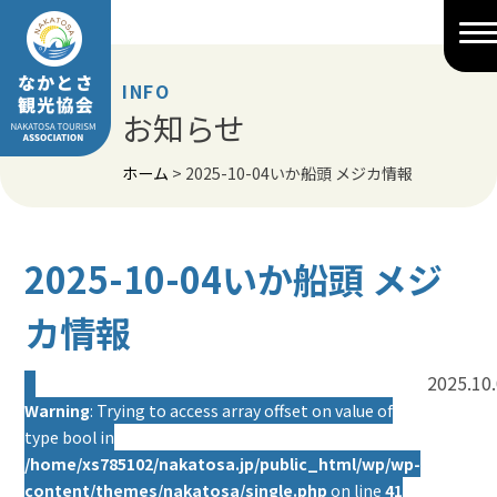
Skip
to
content
INFO
お知らせ
ホーム
>
2025-10-04いか船頭 メジカ情報
2025-10-04いか船頭 メジ
カ情報
2025.10
Warning
: Trying to access array offset on value of
type bool in
/home/xs785102/nakatosa.jp/public_html/wp/wp-
content/themes/nakatosa/single.php
on line
41