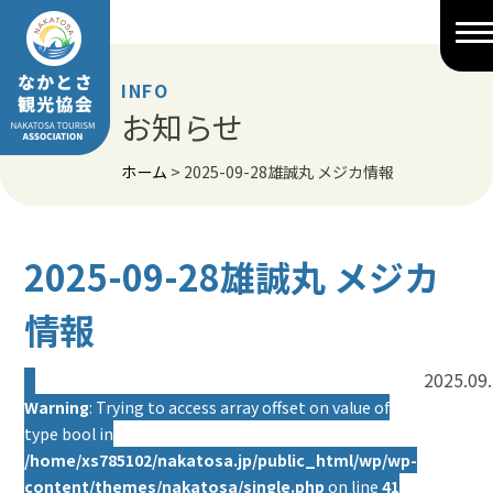
Skip
to
content
INFO
お知らせ
ホーム
>
2025-09-28雄誠丸 メジカ情報
2025-09-28雄誠丸 メジカ
情報
2025.09
Warning
: Trying to access array offset on value of
type bool in
/home/xs785102/nakatosa.jp/public_html/wp/wp-
content/themes/nakatosa/single.php
on line
41