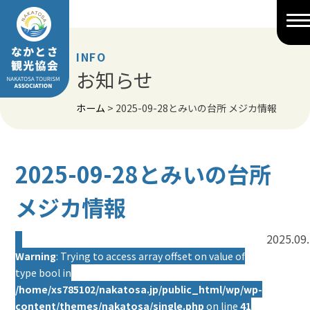
Skip
to
content
INFO
お知らせ
ホーム
>
2025-09-28とみいの台所 メジカ情報
2025-09-28とみいの台所
メジカ情報
2025.09
Warning
: Trying to access array offset on value of
type bool in
/home/xs785102/nakatosa.jp/public_html/wp/wp-
content/themes/nakatosa/single.php
on line
41