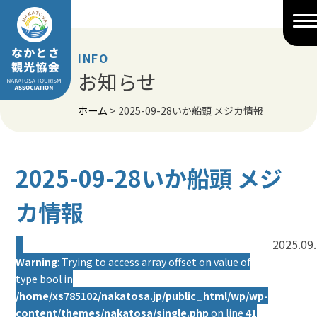
Skip
to
content
INFO
お知らせ
ホーム
>
2025-09-28いか船頭 メジカ情報
2025-09-28いか船頭 メジ
カ情報
2025.09
Warning
: Trying to access array offset on value of
type bool in
/home/xs785102/nakatosa.jp/public_html/wp/wp-
content/themes/nakatosa/single.php
on line
41