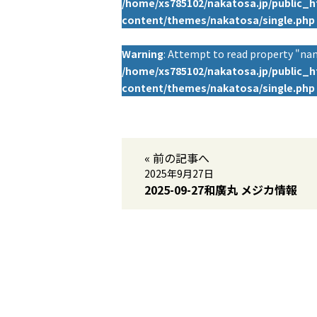
/home/xs785102/nakatosa.jp/public_
content/themes/nakatosa/single.php
Warning
: Attempt to read property "nam
/home/xs785102/nakatosa.jp/public_
content/themes/nakatosa/single.php
« 前の記事へ
2025年9月27日
2025-09-27和廣丸 メジカ情報