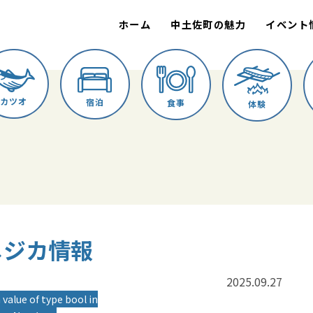
ホーム
中土佐町の魅力
イベント
カツオ
宿泊
食事
体験
 メジカ情報
2025.09.27
 value of type bool in