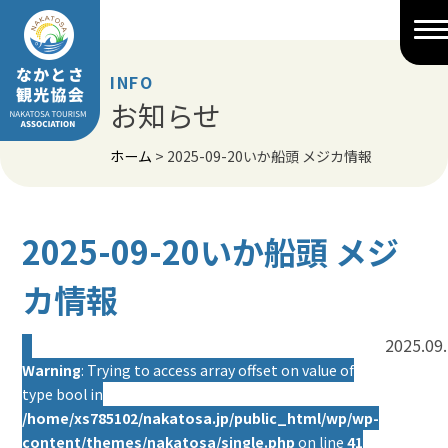
Skip
to
content
INFO
お知らせ
ホーム
>
2025-09-20いか船頭 メジカ情報
2025-09-20いか船頭 メジ
カ情報
2025.09
Warning
: Trying to access array offset on value of
type bool in
/home/xs785102/nakatosa.jp/public_html/wp/wp-
content/themes/nakatosa/single.php
on line
41