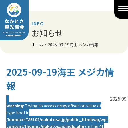
Skip
to
content
INFO
お知らせ
ホーム
>
2025-09-19海王 メジカ情報
2025-09-19海王 メジカ情
報
2025.09
Warning
: Trying to access array offset on value of
type bool in
/home/xs785102/nakatosa.jp/public_html/wp/wp-
content/themes/nakatosa/single.php
on line
41