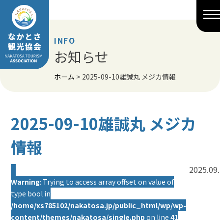
Skip
to
content
INFO
お知らせ
ホーム
>
2025-09-10雄誠丸 メジカ情報
2025-09-10雄誠丸 メジカ
情報
2025.09
Warning
: Trying to access array offset on value of
type bool in
/home/xs785102/nakatosa.jp/public_html/wp/wp-
content/themes/nakatosa/single.php
on line
41