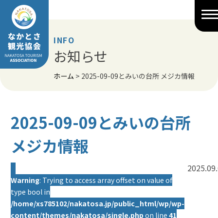
Skip
to
content
INFO
お知らせ
ホーム
>
2025-09-09とみいの台所 メジカ情報
2025-09-09とみいの台所
メジカ情報
2025.09
Warning
: Trying to access array offset on value of
type bool in
/home/xs785102/nakatosa.jp/public_html/wp/wp-
content/themes/nakatosa/single.php
on line
41