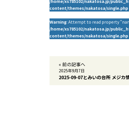
/home/xs785102/nakatosa.jp/public_
content/themes/nakatosa/single.php
Warning
: Attempt to read property "nam
/home/xs785102/nakatosa.jp/public_
content/themes/nakatosa/single.php
« 前の記事へ
2025年9月7日
2025-09-07とみいの台所 メジカ