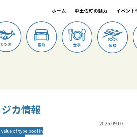
ホーム
中土佐町の魅力
イベント
カツオ
宿泊
食事
体験
 メジカ情報
2025.09.07
 value of type bool in