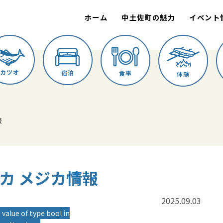
ホーム
中土佐町の魅力
イベント
カツオ
宿泊
食事
体験
報
メジカ メジカ情報
2025.09.03
 value of type bool in