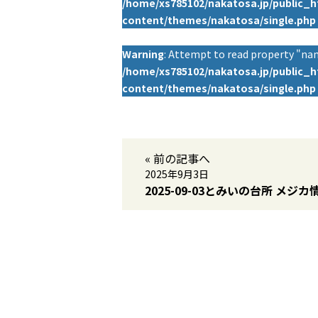
/home/xs785102/nakatosa.jp/public_
content/themes/nakatosa/single.php
Warning
: Attempt to read property "nam
/home/xs785102/nakatosa.jp/public_
content/themes/nakatosa/single.php
« 前の記事へ
2025年9月3日
2025-09-03とみいの台所 メジカ