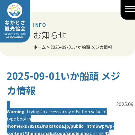
Skip
to
content
INFO
お知らせ
ホーム
>
2025-09-01いか船頭 メジカ情報
2025-09-01いか船頭 メジ
カ情報
2025.09
Warning
: Trying to access array offset on value of
type bool in
/home/xs785102/nakatosa.jp/public_html/wp/wp-
content/themes/nakatosa/single.php
on line
41