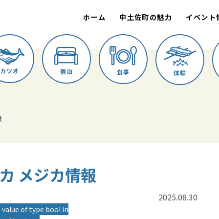
ホーム
中土佐町の魅力
イベント
カツオ
宿泊
食事
体験
報
メジカ メジカ情報
2025.08.30
 value of type bool in