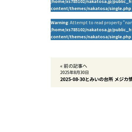
/home/xs785102/nakatosa.jp/public_
content/themes/nakatosa/single.php
Warning
: Attempt to read property "nam
/home/xs785102/nakatosa.jp/public_
content/themes/nakatosa/single.php
« 前の記事へ
2025年8月30日
2025-08-30とみいの台所 メジカ