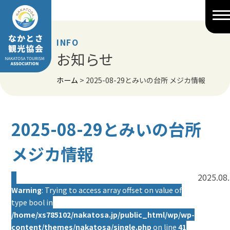
Skip
to
content
INFO
お知らせ
ホーム
>
2025-08-29とみいの台所 メジカ情報
2025-08-29とみいの台所
メジカ情報
2025.08
Warning
: Trying to access array offset on value of
type bool in
/home/xs785102/nakatosa.jp/public_html/wp/wp-
content/themes/nakatosa/single.php
on line
41