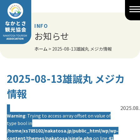
Skip
to
content
INFO
お知らせ
ホーム
>
2025-08-13雄誠丸 メジカ情報
2025-08-13雄誠丸 メジカ
情報
2025.08
Warning
: Trying to access array offset on value of
type bool in
/home/xs785102/nakatosa.jp/public_html/wp/wp-
content/themes/nakatosa/single.php
on line
41