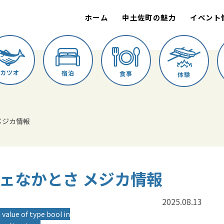
ホーム
中土佐町の魅力
イベント
カツオ
宿泊
食事
体験
 メジカ情報
ルシェなかとさ メジカ情報
2025.08.13
 value of type bool in