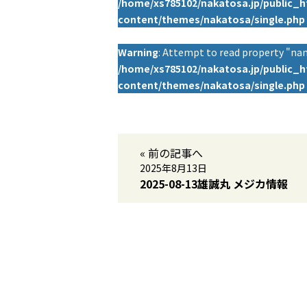
/home/xs785102/nakatosa.jp/public_
content/themes/nakatosa/single.php
Warning
: Attempt to read property "nam
/home/xs785102/nakatosa.jp/public_
content/themes/nakatosa/single.php
« 前の記事へ
2025年8月13日
2025-08-13雄誠丸 メジカ情報