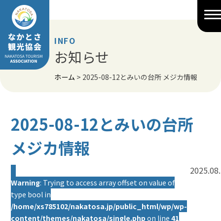
Skip
to
content
INFO
お知らせ
ホーム
>
2025-08-12とみいの台所 メジカ情報
2025-08-12とみいの台所
メジカ情報
2025.08
Warning
: Trying to access array offset on value of
type bool in
/home/xs785102/nakatosa.jp/public_html/wp/wp-
content/themes/nakatosa/single.php
on line
41