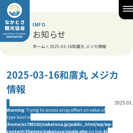
Skip
to
content
INFO
お知らせ
ホーム
>
2025-03-16和廣丸 メジカ情報
2025-03-16和廣丸 メジカ
情報
2025.03
Warning
: Trying to access array offset on value of
type bool in
/home/xs785102/nakatosa.jp/public_html/wp/wp-
content/themes/nakatosa/single.php
on line
41