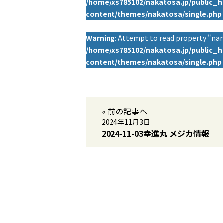
/home/xs785102/nakatosa.jp/public_
content/themes/nakatosa/single.php
Warning
: Attempt to read property "nam
/home/xs785102/nakatosa.jp/public_
content/themes/nakatosa/single.php
« 前の記事へ
2024年11月3日
2024-11-03幸進丸 メジカ情報