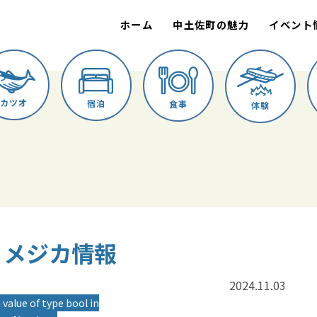
ホーム
中土佐町の魅力
イベント
カツオ
宿泊
食事
体験
誠丸 メジカ情報
2024.11.03
 value of type bool in