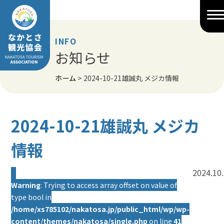
Skip
to
content
INFO
お知らせ
ホーム
>
2024-10-21雄誠丸 メジカ情報
2024-10-21雄誠丸 メジカ
情報
2024.10
Warning
: Trying to access array offset on value of
type bool in
/home/xs785102/nakatosa.jp/public_html/wp/wp-
content/themes/nakatosa/single.php
on line
41