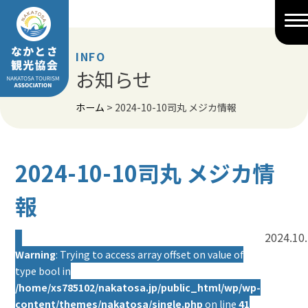
Skip
to
content
INFO
お知らせ
ホーム
>
2024-10-10司丸 メジカ情報
2024-10-10司丸 メジカ情
報
2024.10
Warning
: Trying to access array offset on value of
type bool in
/home/xs785102/nakatosa.jp/public_html/wp/wp-
content/themes/nakatosa/single.php
on line
41