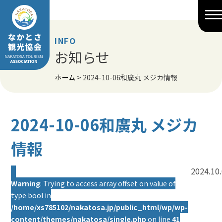
Skip
to
content
INFO
お知らせ
ホーム
>
2024-10-06和廣丸 メジカ情報
2024-10-06和廣丸 メジカ
情報
2024.10
Warning
: Trying to access array offset on value of
type bool in
/home/xs785102/nakatosa.jp/public_html/wp/wp-
content/themes/nakatosa/single.php
on line
41