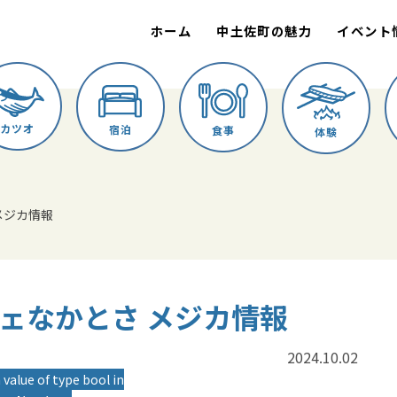
ホーム
中土佐町の魅力
イベント
カツオ
宿泊
食事
体験
 メジカ情報
ルシェなかとさ メジカ情報
2024.10.02
 value of type bool in