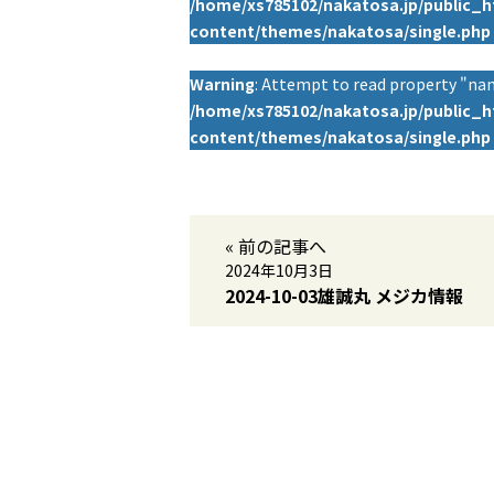
/home/xs785102/nakatosa.jp/public_
content/themes/nakatosa/single.php
Warning
: Attempt to read property "nam
/home/xs785102/nakatosa.jp/public_
content/themes/nakatosa/single.php
« 前の記事へ
2024年10月3日
2024-10-03雄誠丸 メジカ情報