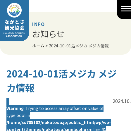
Skip
to
content
INFO
お知らせ
ホーム
>
2024-10-01活メジカ メジカ情報
2024-10-01活メジカ メジ
カ情報
2024.10
Warning
: Trying to access array offset on value of
type bool in
/home/xs785102/nakatosa.jp/public_html/wp/wp-
content/themes/nakatosa/single.php
on line
41